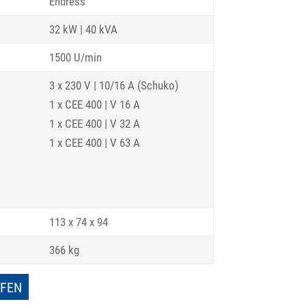
Endress
32 kW | 40 kVA
1500 U/min
3 x 230 V | 10/16 A (Schuko)
1 x CEE 400 | V 16 A
1 x CEE 400 | V 32 A
1 x CEE 400 | V 63 A
113 x 74 x 94
366 kg
UFEN