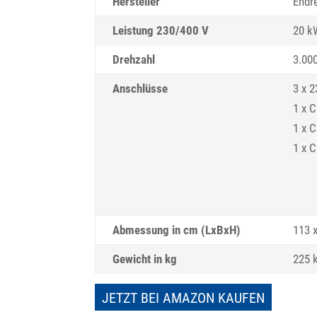
Hersteller
Endr
Leistung 230/400 V
20 k
Drehzahl
3.00
Anschlüsse
3 x 
1 x C
1 x C
1 x C
Abmessung in cm (LxBxH)
113 x
Gewicht in kg
225 
JETZT BEI AMAZON KAUFEN