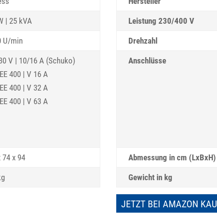
ess
Hersteller
W | 25 kVA
Leistung 230/400 V
0 U/min
Drehzahl
230 V | 10/16 A (Schuko)
Anschlüsse
EE 400 | V 16 A
EE 400 | V 32 A
EE 400 | V 63 A
 74 x 94
Abmessung in cm (LxBxH)
kg
Gewicht in kg
JETZT BEI AMAZON KA