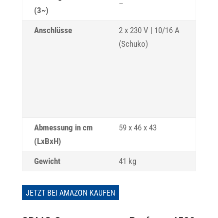
–
(3~)
Anschlüsse
2 x 230 V | 10/16 A
(Schuko)
Abmessung in cm
59 x 46 x 43
(LxBxH)
Gewicht
41 kg
JETZT BEI AMAZON KAUFEN