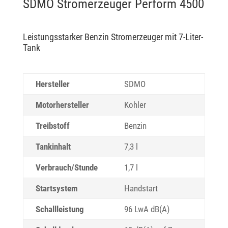
SDMO Stromerzeuger Perform 4500
Leistungsstarker Benzin Stromerzeuger mit 7-Liter-
Tank
Hersteller
SDMO
Motorhersteller
Kohler
Treibstoff
Benzin
Tankinhalt
7,3 l
Verbrauch/Stunde
1,7 l
Startsystem
Handstart
Schallleistung
96 LwA dB(A)