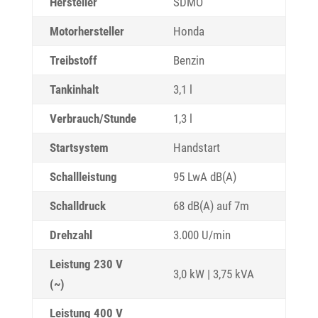
Hersteller
SDMO
Motorhersteller
Honda
Treibstoff
Benzin
Tankinhalt
3,1 l
Verbrauch/Stunde
1,3 l
Startsystem
Handstart
Schallleistung
95 LwA dB(A)
Schalldruck
68 dB(A) auf 7m
Drehzahl
3.000 U/min
Leistung 230 V
3,0 kW | 3,75 kVA
(~)
Leistung 400 V