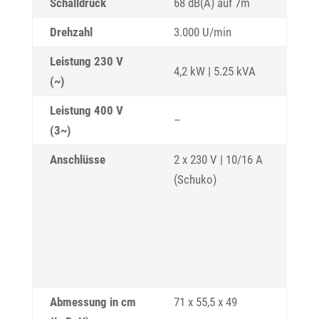
Schalldruck
68 dB(A) auf 7m
Drehzahl
3.000 U/min
Leistung 230 V
4,2 kW | 5.25 kVA
(~)
Leistung 400 V
–
(3~)
Anschlüsse
2 x 230 V | 10/16 A
(Schuko)
Abmessung in cm
71 x 55,5 x 49