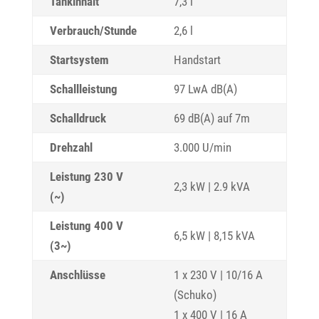
Tankinhalt
7,3 l
Verbrauch/Stunde
2,6 l
Startsystem
Handstart
Schallleistung
97 LwA dB(A)
Schalldruck
69 dB(A) auf 7m
Drehzahl
3.000 U/min
Leistung 230 V
2,3 kW | 2.9 kVA
(~)
Leistung 400 V
6,5 kW | 8,15 kVA
(3~)
Anschlüsse
1 x 230 V | 10/16 A
(Schuko)
1 x 400 V | 16 A